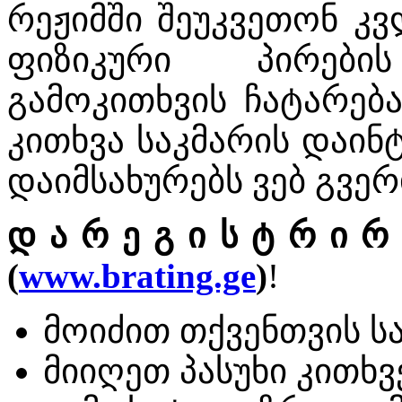
რეჟიმში შეუკვეთონ კვ
ფიზიკური პირებ
გამოკითხვის ჩატარება
კითხვა საკმარის დაინტ
დაიმსახურებს ვებ გვერ
დ
ა
რ
ე
გ
ი
ს
ტ
რ
ი
რ
(
www.brating.ge
)
!
მოიძით თქვენთვის ს
მიიღეთ პასუხი კითხვ