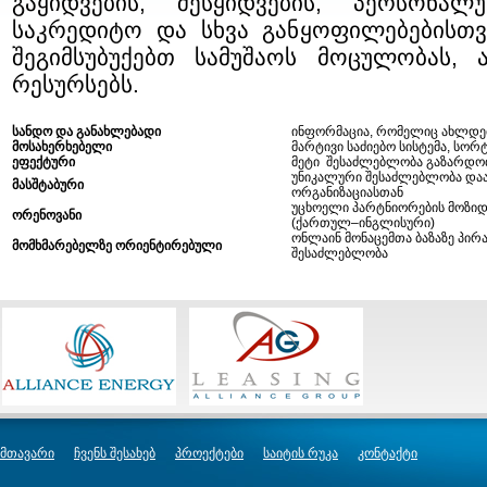
გაყიდვების, შესყიდვების, პერსონალ
საკრედიტო და სხვა განყოფილებებისთვის
შეგიმსუბუქებთ სამუშაოს მოცულობას,
რესურსებს.
სანდო
და
გ
ანახლებადი
ინფორმაცია, რომელიც ახლდე
მ
ოსახერხებელი
მარტივი საძიებო სისტემა, სორ
ეფექტური
მეტი შესაძლებლობა გაზარდოთ
უნიკალური შესაძლებლობა და
მასშტაბური
ორგანიზაციასთან
უცხოელი პარტნიორების მოზიდ
ორენოვანი
(ქართულ–ინგლისური)
ონლაინ მონაცემთა ბაზაზე პირ
მომხმარებელზე
ორიენტირებული
შესაძლებლობა
მთავარი
ჩვენს შესახებ
პროექტები
საიტის რუკა
კონტაქტი